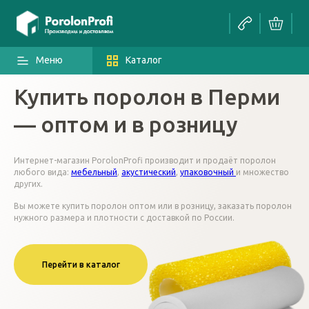
Меню
Каталог
Купить поролон в Перми
— оптом и в розницу
Интернет-магазин PorolonProfi производит и продаёт поролон
любого вида:
мебельный
,
акустический
,
упаковочный
и множество
других.
Вы можете купить поролон оптом или в розницу, заказать поролон
нужного размера и плотности с доставкой по России.
Перейти в каталог