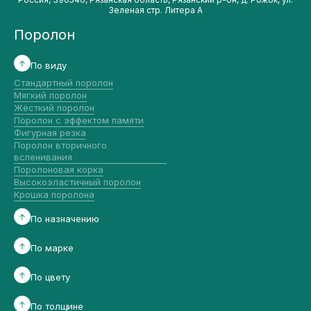
Зеленая стр. Литера А
Поролон
По виду
Стандартный поролон
Мягкий поролон
Жёсткий поролон
Поролон с эффектом памяти
Фигурная резка
Поролон вторичного
вспенивания
Поролоновая корка
Высокоэластичный поролон
Крошка поролона
По назначению
По марке
По цвету
По толщине